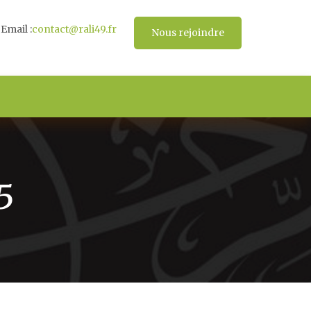
Email :
contact@rali49.fr
Nous rejoindre
5