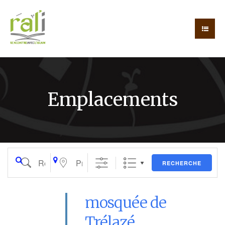
Emplacements
Recherche
Proche de…
RECHERCHE
mosquée de
Trélazé