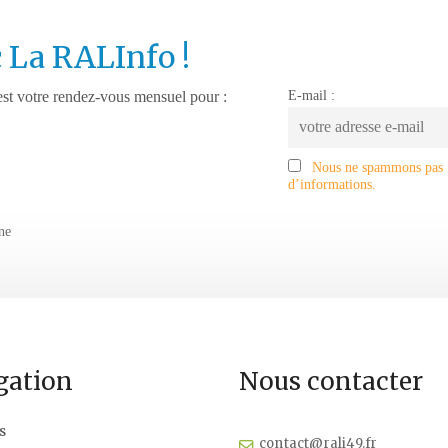
 La RALInfo !
E-mail :
est votre rendez-vous mensuel pour :
Nous ne spammons pas ! 
d’informations.
ne
gation
Nous contacter
s
contact@rali49.fr