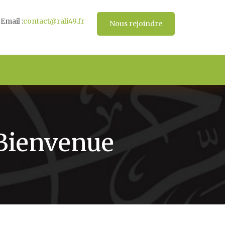
Email :
contact@rali49.fr
Nous rejoindre
 Bienvenue