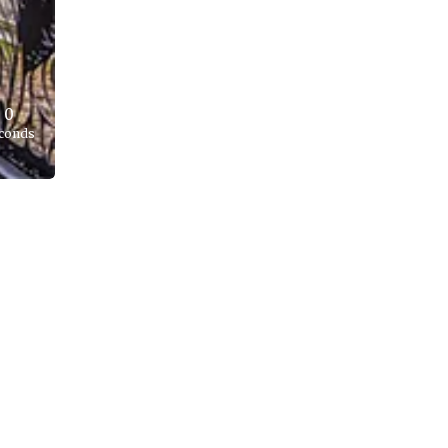
0
conds