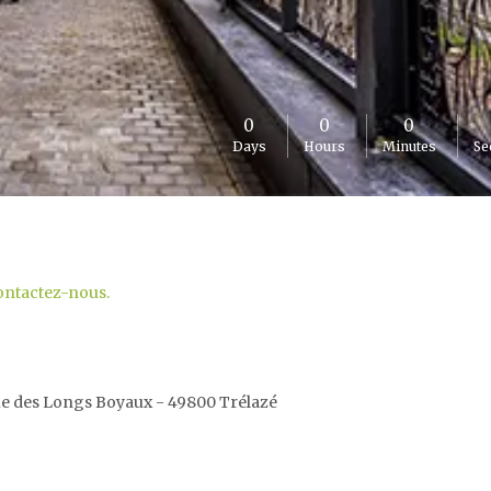
0
0
0
Days
Hours
Minutes
Se
ontactez-nous.
ue des Longs Boyaux - 49800 Trélazé