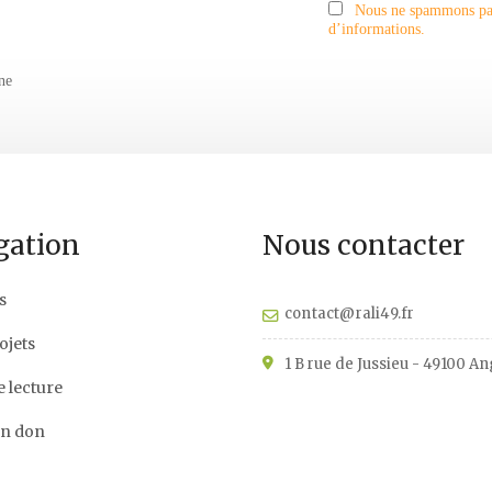
Nous ne spammons pas 
d’informations.
ne
gation
Nous contacter
s
contact@rali49.fr
ojets
1 B rue de Jussieu - 49100 A
e lecture
un don