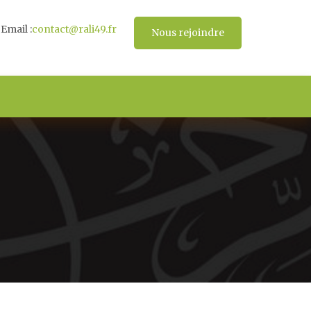
Email :
contact@rali49.fr
Nous rejoindre