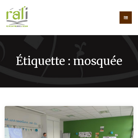
Étiquette :
mosquée